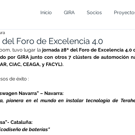
Inicio
GIRA
Socios
Proyecto
ura
 del Foro de Excelencia 4.0
zoom,
tuvo lugar la
 jornada 28ª del Foro de Excelencia 4.0 d
o por GIRA junto con otros 7 clústers de automoción nac
AAR, CIAC, CEAGA, y FACYL).
os de éxito : 
kswagen Navarra” – Navarra:
, pionera en el mundo en instalar tecnología de Terahe
osa”- Cataluña:
codiseño de baterías"