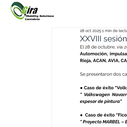
28 oct 2025
1 min de lect
XXVIII sesión
El 28 de octubre, vía 
Automoción, impulsad
Rioja, ACAN, AVIA, C
Se presentaron dos cas
● Caso de éxito “Vol
"
Volkswagen Navarra
espesor de pintura"
●  Caso de éxito “Fic
"
Proyecto MARBEL – E