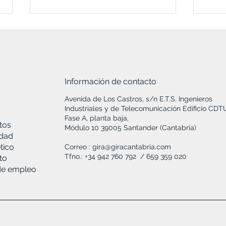
Información de contacto
Avenida de Los Castros, s/n E.T.S. Ingenieros
Industriales y de Telecomunicación Edificio CD
Vídeo | CTC explica su
XXXI sesión del Foro 
Fase A, planta baja,
contribución al proyecto
Exce
tos
Módulo 10 39005 Santander (Cantabria)
BATeCHAIN
idad
tico
Correo :
gira@giracantabria.com
Tfno.: +34 942 760 792 / 659 359 020
to
de empleo