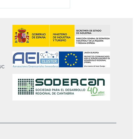
TUC
de
lencia 4.0.