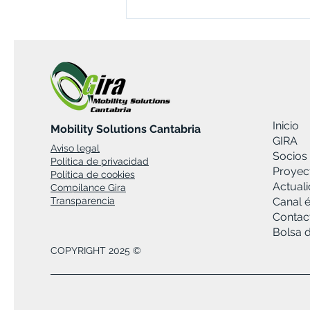
Inicio
Mobility Solutions Cantabria
GIRA
Aviso legal
Presentación de resultados
Socios
Política de privacidad
proyecto BATeCHAIN: una
Proyec
Política de cookies
estrategia colaborativa para
Actual
Compilance Gira
impulsar la innovación en la
Transparencia
Canal é
cadena de valor de las
Contac
baterías.
Bolsa 
COPYRIGHT 2025 ©